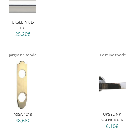
UKSELINK L-
19T
25,20€
Järgmine toode
Eelmine toode
ASSA 4218
UKSELINK
48,68€
SGO1010 CR
6,10€