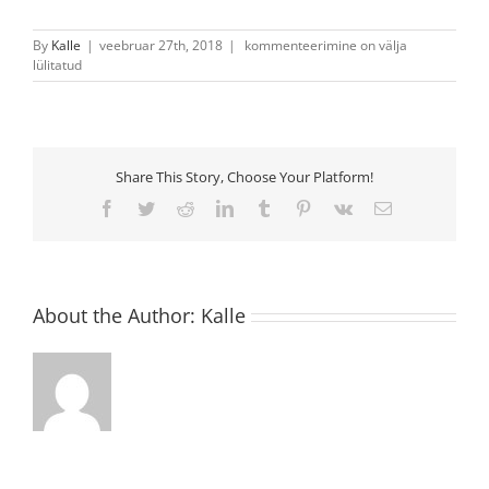
SGO1010
By
Kalle
|
veebruar 27th, 2018
|
kommenteerimine on välja
HCR
lülitatud
Share This Story, Choose Your Platform!
Facebook
Twitter
Reddit
LinkedIn
Tumblr
Pinterest
Vk
Email
About the Author:
Kalle