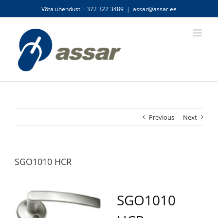
Skip
Võta ühendust! +372 322 3489
|
assar@assar.ee
to
content
Previous
Next
SGO1010 HCR
SGO1010