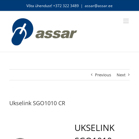
Skip
Võta ühendust! +372 322 3489
|
assar@assar.ee
to
content
Previous
Next
Ukselink SGO1010 CR
UKSELINK