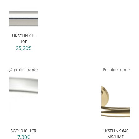
UKSELINK L-
19T
25,20€
Järgmine toode
Eelmine toode
SGO1010 HCR
UKSELINK 640
7,30€
MS/HME