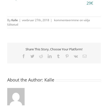
29€
Ukselink
By
Kalle
|
veebruar 27th, 2018
|
kommenteerimine on välja
SGO1010
lülitatud
CR
Share This Story, Choose Your Platform!
Facebook
Twitter
Reddit
LinkedIn
Tumblr
Pinterest
Vk
Email
About the Author:
Kalle