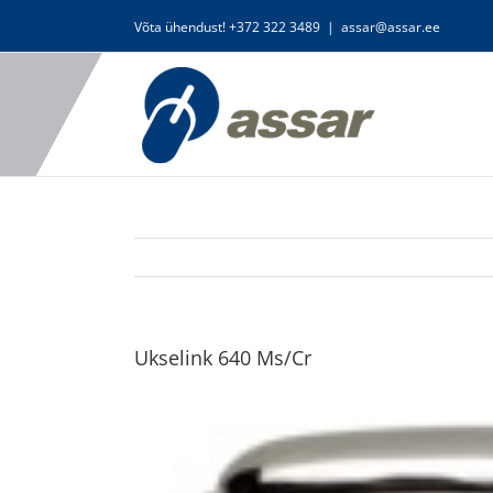
Skip
Võta ühendust! +372 322 3489
|
assar@assar.ee
to
content
Ukselink 640 Ms/Cr