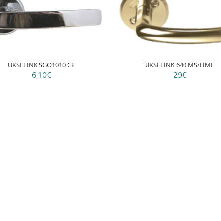
UKSELINK SGO1010 CR
UKSELINK 640 MS/HME
6,10€
29€