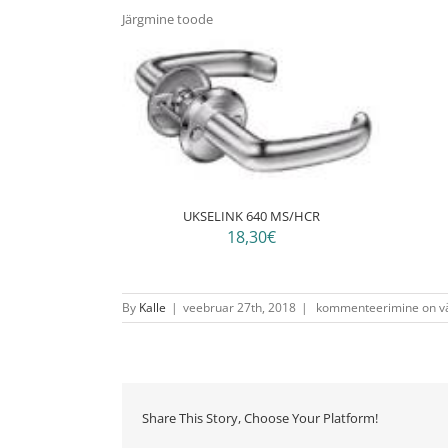
Järgmine toode
UKSELINK 640 MS/HCR
18,30€
Ukselink
By
Kalle
|
veebruar 27th, 2018
|
kommenteerimine on väl
640
Ms/Cr
Share This Story, Choose Your Platform!