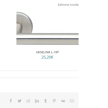
Eelmine toode
UKSELINK L-19T
25,20€
Facebook
Twitter
Reddit
LinkedIn
Tumblr
Pinterest
Vk
Email